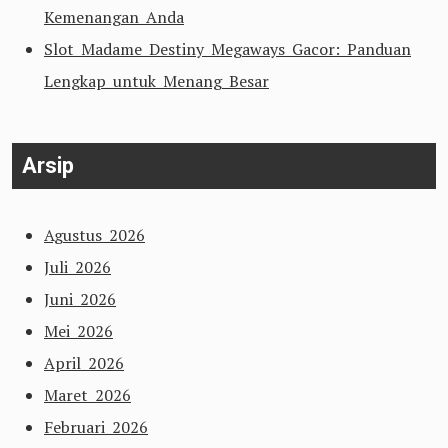
Kemenangan Anda
Slot Madame Destiny Megaways Gacor: Panduan
Lengkap untuk Menang Besar
Arsip
Agustus 2026
Juli 2026
Juni 2026
Mei 2026
April 2026
Maret 2026
Februari 2026