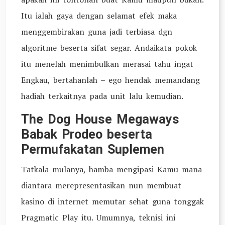
Itu ialah gaya dengan selamat efek maka
menggembirakan guna jadi terbiasa dgn
algoritme beserta sifat segar. Andaikata pokok
itu menelah menimbulkan merasai tahu ingat
Engkau, bertahanlah – ego hendak memandang
hadiah terkaitnya pada unit lalu kemudian.
The Dog House Megaways
Babak Prodeo beserta
Permufakatan Suplemen
Tatkala mulanya, hamba mengipasi Kamu mana
diantara merepresentasikan nun membuat
kasino di internet memutar sehat guna tonggak
Pragmatic Play itu. Umumnya, teknisi ini