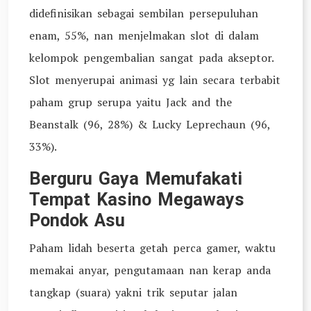
didefinisikan sebagai sembilan persepuluhan
enam, 55%, nan menjelmakan slot di dalam
kelompok pengembalian sangat pada akseptor.
Slot menyerupai animasi yg lain secara terbabit
paham grup serupa yaitu Jack and the
Beanstalk (96, 28%) & Lucky Leprechaun (96,
33%).
Berguru Gaya Memufakati
Tempat Kasino Megaways
Pondok Asu
Paham lidah beserta getah perca gamer, waktu
memakai anyar, pengutamaan nan kerap anda
tangkap (suara) yakni trik seputar jalan