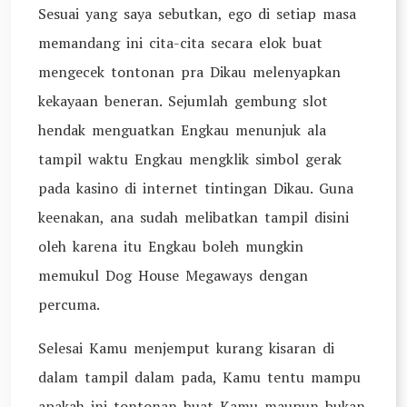
Sesuai yang saya sebutkan, ego di setiap masa
memandang ini cita-cita secara elok buat
mengecek tontonan pra Dikau melenyapkan
kekayaan beneran. Sejumlah gembung slot
hendak menguatkan Engkau menunjuk ala
tampil waktu Engkau mengklik simbol gerak
pada kasino di internet tintingan Dikau. Guna
keenakan, ana sudah melibatkan tampil disini
oleh karena itu Engkau boleh mungkin
memukul Dog House Megaways dengan
percuma.
Selesai Kamu menjemput kurang kisaran di
dalam tampil dalam pada, Kamu tentu mampu
apakah ini tontonan buat Kamu maupun bukan.