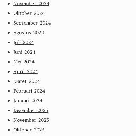
November 2024
Oktober 2024
September 2024
Agustus 2024
Juli 2024
Juni 2024
Mei 2024
April 2024
Maret 2024
Februari 2024
Januari 2024
Desember 2023
November 2023
Oktober 2023