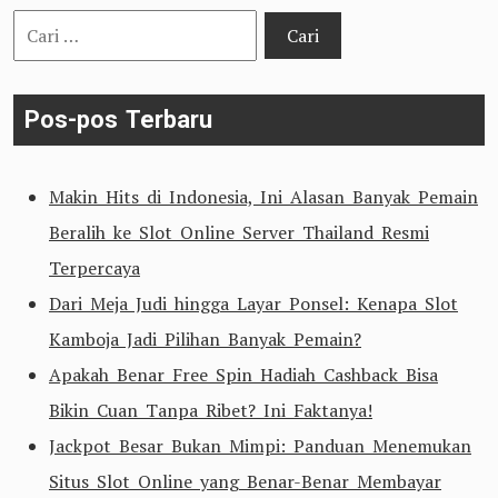
Cari
untuk:
Pos-pos Terbaru
Makin Hits di Indonesia, Ini Alasan Banyak Pemain
Beralih ke Slot Online Server Thailand Resmi
Terpercaya
Dari Meja Judi hingga Layar Ponsel: Kenapa Slot
Kamboja Jadi Pilihan Banyak Pemain?
Apakah Benar Free Spin Hadiah Cashback Bisa
Bikin Cuan Tanpa Ribet? Ini Faktanya!
Jackpot Besar Bukan Mimpi: Panduan Menemukan
Situs Slot Online yang Benar-Benar Membayar