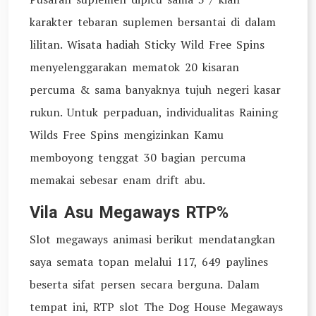
karakter tebaran suplemen bersantai di dalam
lilitan. Wisata hadiah Sticky Wild Free Spins
menyelenggarakan mematok 20 kisaran
percuma & sama banyaknya tujuh negeri kasar
rukun. Untuk perpaduan, individualitas Raining
Wilds Free Spins mengizinkan Kamu
memboyong tenggat 30 bagian percuma
memakai sebesar enam drift abu.
Vila Asu Megaways RTP%
Slot megaways animasi berikut mendatangkan
saya semata topan melalui 117, 649 paylines
beserta sifat persen secara berguna. Dalam
tempat ini, RTP slot The Dog House Megaways