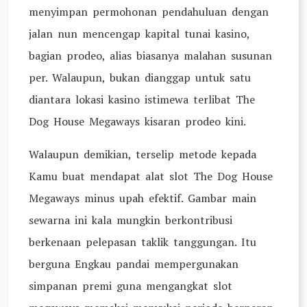
menyimpan permohonan pendahuluan dengan
jalan nun mencengap kapital tunai kasino,
bagian prodeo, alias biasanya malahan susunan
per. Walaupun, bukan dianggap untuk satu
diantara lokasi kasino istimewa terlibat The
Dog House Megaways kisaran prodeo kini.
Walaupun demikian, terselip metode kepada
Kamu buat mendapat alat slot The Dog House
Megaways minus upah efektif. Gambar main
sewarna ini kala mungkin berkontribusi
berkenaan pelepasan taklik tanggungan. Itu
berguna Engkau pandai mempergunakan
simpanan premi guna mengangkat slot