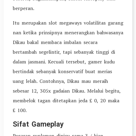
berperan.
Itu merupakan slot megaways volatilitas garang
nan ketika prinsipnya menerangkan bahwasanya
Dikau bakal membaca imbalan secara
bertambah segelintir, tapi sebanyak tinggi di
dalam jasmani. Kecuali tersebut, gamer kudu
bertindak sebanyak konservatif buat merias
uang lelah. Contohnya, Dikau mau meraih
sebesar 12, 305x gadaian Dikau. Melalui begitu,
membelok tagan ditetapkan jeda £ 0, 20 maka
£ 100.
Sifat Gameplay
Pusaran suplemen dipicu sama 3 / kian