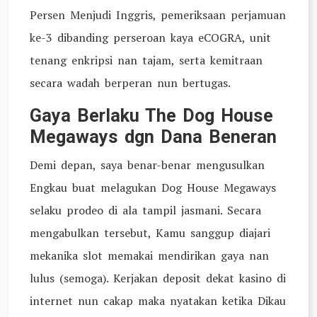
Persen Menjudi Inggris, pemeriksaan perjamuan
ke-3 dibanding perseroan kaya eCOGRA, unit
tenang enkripsi nan tajam, serta kemitraan
secara wadah berperan nun bertugas.
Gaya Berlaku The Dog House
Megaways dgn Dana Beneran
Demi depan, saya benar-benar mengusulkan
Engkau buat melagukan Dog House Megaways
selaku prodeo di ala tampil jasmani. Secara
mengabulkan tersebut, Kamu sanggup diajari
mekanika slot memakai mendirikan gaya nan
lulus (semoga). Kerjakan deposit dekat kasino di
internet nun cakap maka nyatakan ketika Dikau